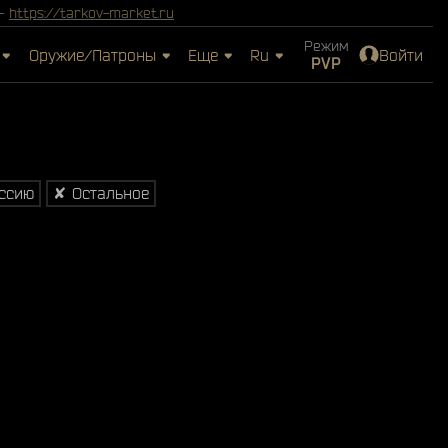
 -
https://tarkov-market.ru
Режим
Оружие/Патроны
Еще
Ru
Войти
PVP
иссию
✘ Остальное