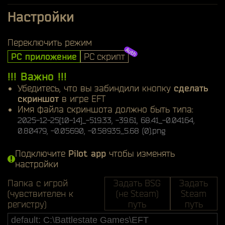
Настройки
Переключить режим
PC приложение
PC скрипт
!!! Важно !!!
Убедитесь, что вы забиндили кнопку
сделать
скриншот
в игре EFT
Имя файла скриншота должно быть типа:
2025-12-25[10-14]_-519.33, -39.61, 68.41_-0.04164,
0.80479, -0.05690, -0.58935_5.68 (0).png
Подключите
Pilot app
чтобы изменять
настройки
Папка с игрой
Задать BSG
Задать
(чувствителен к
(не Steam)
Steam
регистру)
путь
путь