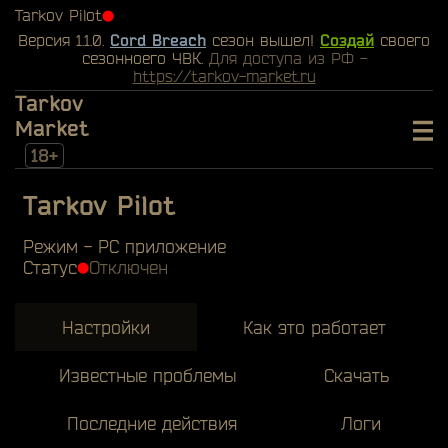
Tarkov Pilot
⬤
Версия 1.1.0.
Cord Breach
сезон вышел!
Создай
своего
сезонноего ЧВК.
Для доступа из РФ -
https://tarkov-market.ru
Tarkov
Market
18+
Tarkov Pilot
Режим - PC приложение
Статус
Отключен
⬤
Настройки
Как это работает
Известные проблемы
Скачать
Последние действия
Логи