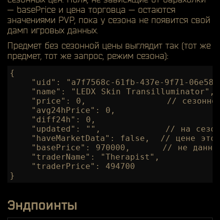
—
basePrice
и цена торговца — остаются
значениями PVP, пока у сезона не появится свой
дамп игровых данных.
Предмет без сезонной цены выглядит так (тот же
предмет, тот же запрос, режим сезона):
{

    "uid": "a7f7568c-61fb-437e-9f71-06e58aa
    "name": "LEDX Skin Transilluminator",

    "price": 0,               // сезонной
    "avg24hPrice": 0,

    "diff24h": 0,

    "updated": "",            // на сезон
    "haveMarketData": false,  // цене этог
    "basePrice": 970000,      // не данные
    "traderName": "Therapist",

    "traderPrice": 494700

}
Эндпоинты