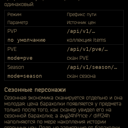
одинаковый:
Режим
Префикс пути
Параметр
Источник цен
PVP
/api/v1/…
по умолчанию
коллекция items
PVE
/api/v1/pve/…
mode=pve
скан PVE
Season
/api/v1/season/…
mode=season
скан сезона
Сезонные персонажи
Сезонная экономика сканируется отдельно и она
молодая: цена барахолки появляется у предмета
только после того, как сканер увидел его на
сезонной барахолке, а
avg24hPrice
/
diff24h
наполняются по мере накопления истории
сезонных цен. Поля, не зависящие от барахолки