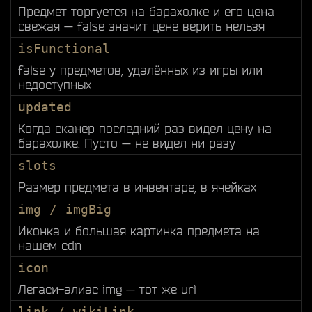
Предмет торгуется на барахолке и его цена
свежая — false значит цене верить нельзя
isFunctional
false у предметов, удалённых из игры или
недоступных
updated
Когда сканер последний раз видел цену на
барахолке. Пусто — не видел ни разу
slots
Размер предмета в инвентаре, в ячейках
img / imgBig
Иконка и большая картинка предмета на
нашем cdn
icon
Легаси-алиас img — тот же url
link / wikiLink