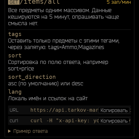
/items/all
GET
5 зап/мин
Все предметы одним массивом. Данные
кешируются на 5 минут, опрашивать чаще
смысла нет.
tags
Оставить только предметы с этими тегами,
через запятую: tags=Ammo,Magazines
sort
Сортировка по полю ответа, например
sort=price
sort_direction
asc (по умолчанию) или desc
lang
Локаль имён и ссылок на сайт
URL
https://api.tarkov-market.app/api/v
Копировать
curl
curl -H "x-api-key: your_api_key" 
Копировать
Пример ответа