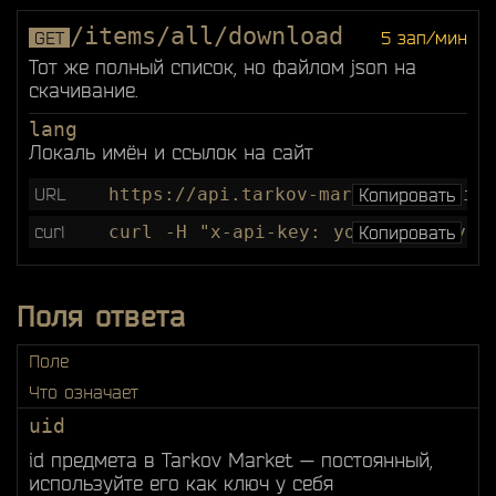
/items/all/download
GET
5 зап/мин
Тот же полный список, но файлом json на
скачивание.
lang
Локаль имён и ссылок на сайт
URL
https://api.tarkov-market.app/api/v
Копировать
curl
curl -H "x-api-key: your_api_key" 
Копировать
Поля ответа
Поле
Что означает
uid
id предмета в Tarkov Market — постоянный,
используйте его как ключ у себя