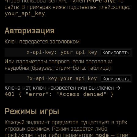
Чтобы пользоваться API, нужен
Pro-статус
на
сайте. В примерах ниже подставлен плейсхолдер
your_api_key
.
Авторизация
Ключ передаётся заголовком:
x-api-key: your_api_key
Копировать
Или параметром запроса, если заголовки
неудобны (браузер, стрим-боты, таблицы):
?x-api-key=your_api_key
Копировать
Ключа нет, ключ неизвестен или выключен →
401 { "error": "Access denied" }
Режимы игры
Каждый эндпоинт предметов существует в трёх
игровых режимах. Режим задаётся либо
префиксом пути, либо параметром
mode
— ответ