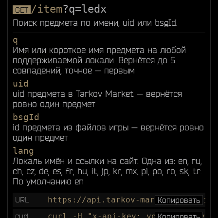
/item
?q=ledx
GET
Поиск предмета по имени, uid или bsgId.
q
Имя или короткое имя предмета на любой
поддерживаемой локали. Вернётся до 5
совпадений, точное — первым
uid
uid предмета в Tarkov Market — вернётся
ровно один предмет
bsgId
id предмета из файлов игры — вернётся ровно
один предмет
lang
Локаль имён и ссылки на сайт. Одна из: en, ru,
ch, cz, de, es, fr, hu, it, jp, kr, mx, pl, po, ro, sk, tr.
По умолчанию en
URL
https://api.tarkov-market.app/api/v
Копировать
curl
curl -H "x-api-key: your_api_key" 
Копировать