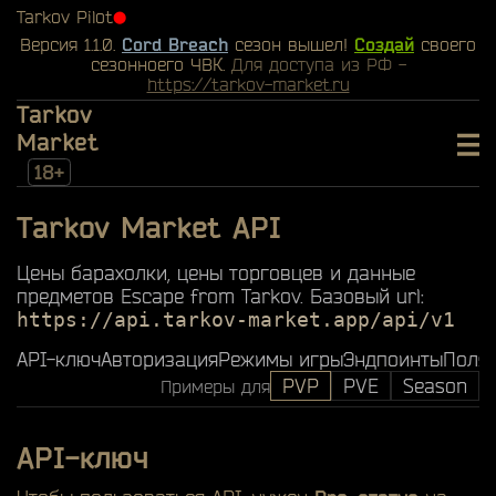
Tarkov Pilot
⬤
Версия 1.1.0.
Cord Breach
сезон вышел!
Создай
своего
сезонноего ЧВК.
Для доступа из РФ -
https://tarkov-market.ru
Tarkov
Market
18+
Tarkov Market API
Цены барахолки, цены торговцев и данные
предметов Escape from Tarkov. Базовый url:
https://api.tarkov-market.app/api/v1
API-ключ
Авторизация
Режимы игры
Эндпоинты
Поля 
PVP
PVE
Season
Примеры для
API-ключ