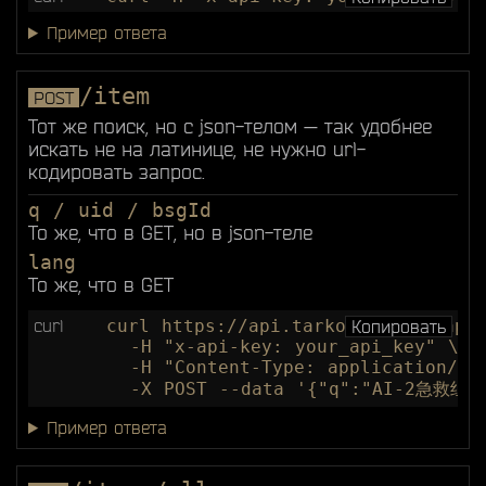
Пример ответа
/item
POST
Тот же поиск, но с json-телом — так удобнее
искать не на латинице, не нужно url-
кодировать запрос.
q / uid / bsgId
То же, что в GET, но в json-теле
lang
То же, что в GET
curl
curl https://api.tarkov-market.app/
Копировать
  -H "x-api-key: your_api_key" \

  -H "Content-Type: application/jso
  -X POST --data '{"q":"AI-2急救组合
Пример ответа