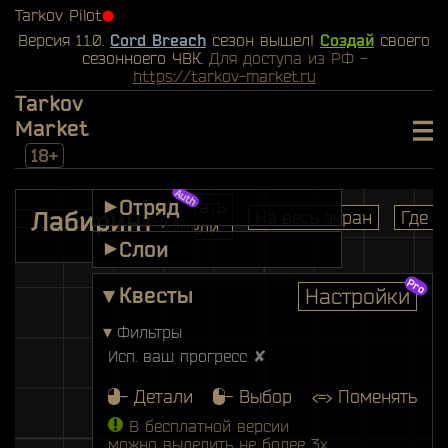
Tarkov Pilot
⬤
Версия 1.1.0.
Cord Breach
сезон вышел!
Создай
своего
сезонноего ЧВК.
Для доступа из РФ -
https://tarkov-market.ru
Tarkov
Market
18+
Отряд
Спрятать
▾
Лабиринт
На весь экран
Где я
-/+
панели
Слои
▾
▾
Квесты
Настройки
▾
Фильтры
Исп. ваш прогресс ✘
- Детали
- Выбор
<=> Поменять
В бесплатной версии
можно выделить не более 3х