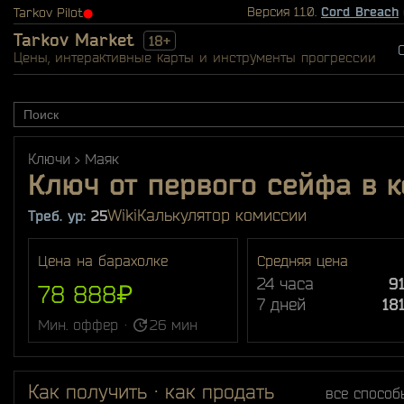
Версия 1.1.0.
Cord Breach
Tarkov Pilot
⬤
Tarkov Market
18+
Цены, интерактивные карты и инструменты прогрессии
Ключи
Маяк
Ключ от первого сейфа в 
Wiki
Калькулятор комиссии
Треб. ур:
25
Цена на барахолке
Средняя цена
24 часа
9
78 888₽
7 дней
18
Мин. оффер ·
26 мин
Как получить · как продать
все способ