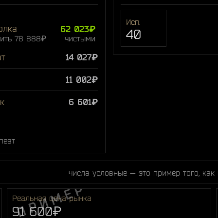
Исп.
олка
62 023₽
40
ить 78 888₽
чистыми
вт
14 027₽
11 002₽
к
6 601₽
певт
числа условные — это пример того, как
Реальная цена рынка
91 600₽