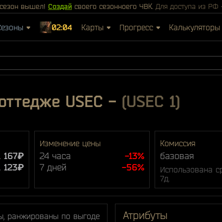
сезон вышел!
Создай
своего сезонноего ЧВК.
Для доступа из РФ
Сезоны
02:04
Карты
Прогресс
Калькуляторы
коттедже USEC
-
(USEC 1)
Изменение цены
Комиссия
1 167₽
24 часа
-13%
базовая
1 123₽
7 дней
-56%
Использована ср
7д.
Атрибуты
ы, ранжированы по выгоде