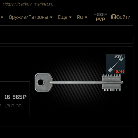
 -
https://tarkov-market.ru
Режим
Оружие/Патроны
Еще
Ru
Войти
PVP
16 865₽
. цена за