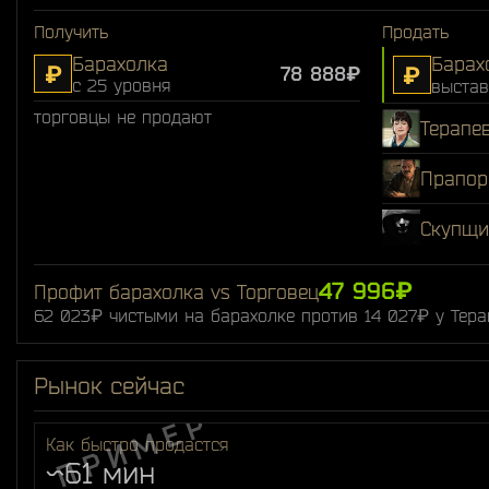
Получить
Продать
Барахолка
Барах
₽
₽
78 888₽
с 25 уровня
выстав
торговцы не продают
Терапе
Прапор
Скупщи
47 996₽
Профит барахолка vs Торговец
62 023₽ чистыми на барахолке против 14 027₽ у Тера
Рынок сейчас
Как быстро продастся
~61 мин