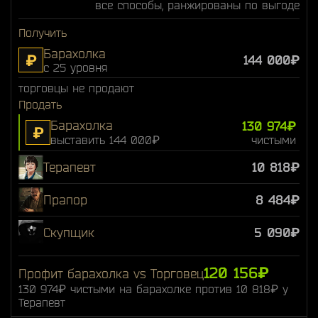
все способы, ранжированы по выгоде
Получить
Барахолка
₽
144 000₽
с 25 уровня
торговцы не продают
Продать
Барахолка
130 974₽
₽
выставить 144 000₽
чистыми
Терапевт
10 818₽
Прапор
8 484₽
Скупщик
5 090₽
120 156₽
Профит барахолка vs Торговец
130 974₽ чистыми на барахолке против 10 818₽ у
Терапевт