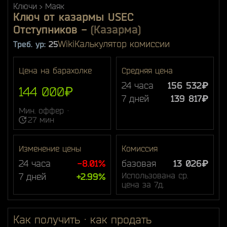
Ключи
Маяк
Ключ от казармы USEC
Отступников
-
(Казарма)
Wiki
Калькулятор комиссии
Треб. ур:
25
Цена на барахолке
Средняя цена
24 часа
156 532₽
144 000₽
7 дней
139 817₽
Мин. оффер ·
27 мин
Изменение цены
Комиссия
24 часа
-8.01%
базовая
13 026₽
Использована ср.
7 дней
+2.99%
цена за 7д.
Как получить · как продать