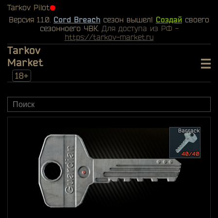
Tarkov Pilot
⬤
Версия 1.1.0.
Cord Breach
сезон вышел!
Создай
своего
сезонноего ЧВК.
Для доступа из РФ -
https://tarkov-market.ru
Tarkov
Market
18+