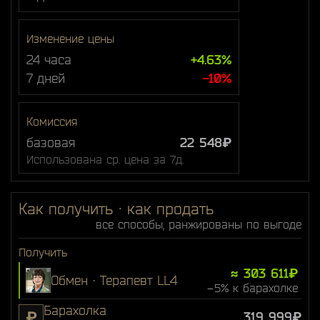
Изменение цены
24 часа
+4.63%
7 дней
-10%
Комиссия
базовая
22 548₽
Использована ср. цена за 7д.
Как получить · как продать
все способы, ранжированы по выгоде
Получить
≈ 303 611₽
Обмен · Терапевт LL4
−5% к барахолке
Барахолка
₽
319 999₽