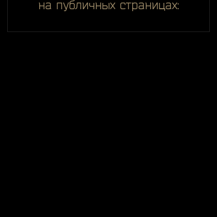
на публичных страницах:
Всё, что вы видите на этом сайте, спроектировано,
разработано и поддерживается одним человеком —
ggDiam
Игровой контент и материалы являются товарными
знаками и собственностью Battlestate Games и её
лицензиаров. Все права защищены.
Условия использования
Политика конфиденциальности