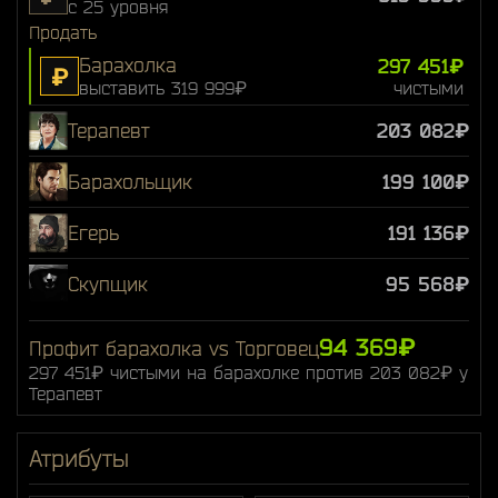
с 25 уровня
Продать
Барахолка
297 451₽
₽
выставить 319 999₽
чистыми
Терапевт
203 082₽
Барахольщик
199 100₽
Егерь
191 136₽
Скупщик
95 568₽
94 369₽
Профит барахолка vs Торговец
297 451₽ чистыми на барахолке против 203 082₽ у
Терапевт
Атрибуты