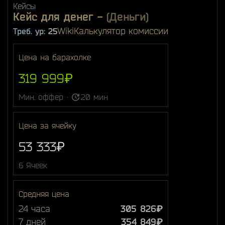
Кейсы
Кейс для денег
-
(Деньги)
Wiki
Калькулятор комиссии
Треб. ур:
25
Цена на барахолке
319 999₽
Мин. оффер ·
20 мин
Цена за ячейку
53 333₽
6 Ячеек
Средняя цена
24 часа
305 826₽
7 дней
354 849₽