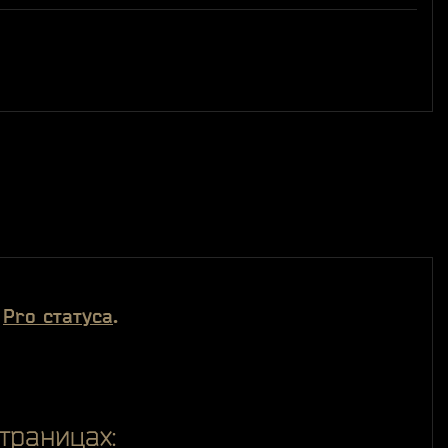
я
.
Pro статуса
траницах: