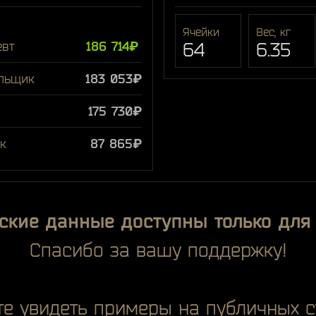
Ячейки
Вес, кг
евт
186 714₽
64
6.35
льщик
183 053₽
175 730₽
к
87 865₽
ские данные доступны только дл
Спасибо за вашу поддержку!
е увидеть примеры на публичных с