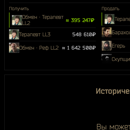
Получить
Продать
Обмен · Терапевт
Терап
≈ 395 247₽
LL2
Барахо
Терапевт LL3
548 610₽
Егерь
Обмен · Реф LL2
≈ 1 642 500₽
Скупщи
Историче
Вы может