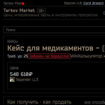
Версия 1.1.0.
Cord Breach
Tarkov Pilot
⬤
Tarkov Market
18+
Цены, интерактивные карты и инструменты прогрессии
Кейсы
Кейс для медикаментов
-
Wiki
Калькулятор 
Треб. ур:
25
Забанен на барахолке
Цена
548 610₽
Терапевт LL3
Как получить · как продать
все способ