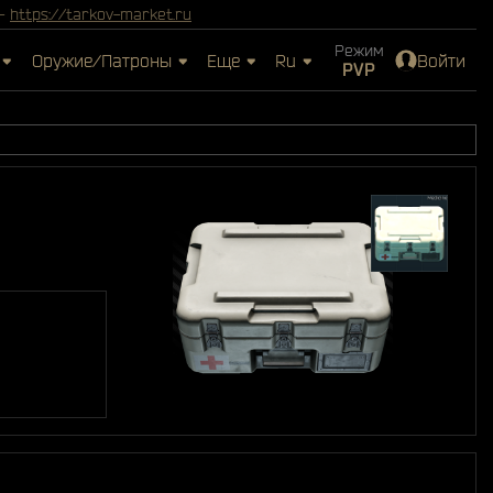
 -
https://tarkov-market.ru
Режим
Оружие/Патроны
Еще
Ru
Войти
PVP